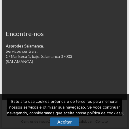
Encontre-nos
Asprodes Salamanca
.
Serviços centrais:
C/ Mariseca 1, bajo. Salamanca 37003
(SALAMANCA)
Este site usa cookies próprios e de terceiros para melhorar
nossos serviços e otimizar sua navegação. Se você continuar
Desenhado por
um projeto de
Casa
Projeto
navegando, consideramos que aceita nossa política de cookies.
Parceiros
Aceitar
Centros de inovação
Fronteira
Atualidade
Contato