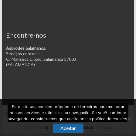
Encontre-nos
Asprodes Salamanca
.
Serviços centrais:
C/ Mariseca 1, bajo. Salamanca 37003
(SALAMANCA)
Este site usa cookies próprios e de terceiros para melhorar
nossos serviços e otimizar sua navegação. Se você continuar
Desenhado por
um projeto de
Casa
Projeto
navegando, consideramos que aceita nossa política de cookies.
Parceiros
Aceitar
Novos Depósitos de Emprego
Atualidade
Contato