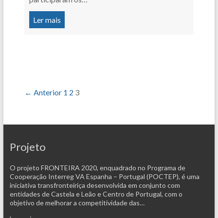
Ler mais
← Anterior
1
2
3
Projeto
O projeto FRONTEIRA 2020, enquadrado no Programa de
Cooperação Interreg VA Espanha – Portugal (POCTEP), é uma
iniciativa transfronteiriça desenvolvida em conjunto com
entidades de Castela e Leão e Centro de Portugal, com o
objetivo de melhorar a competitividade das…