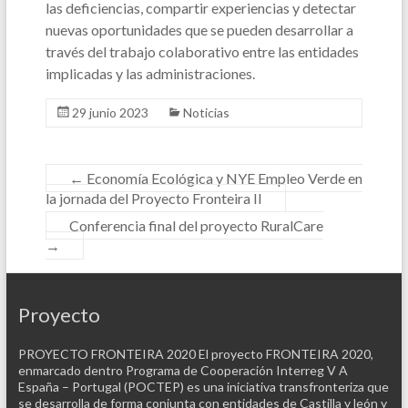
las deficiencias, compartir experiencias y detectar
nuevas oportunidades que se pueden desarrollar a
través del trabajo colaborativo entre las entidades
implicadas y las administraciones.
29 junio 2023
Noticias
←
Economía Ecológica y NYE Empleo Verde en
la jornada del Proyecto Fronteira II
Conferencia final del proyecto RuralCare
→
Proyecto
PROYECTO FRONTEIRA 2020 El proyecto FRONTEIRA 2020,
enmarcado dentro Programa de Cooperación Interreg V A
España – Portugal (POCTEP) es una iniciativa transfronteriza que
se desarrolla de forma conjunta con entidades de Castilla y león y